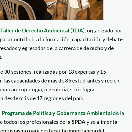
l
Taller de Derecho Ambiental
(
TDA
)
, organizado por
para contribuir a la formación, capacitación y debate
resados y egresadas de la carrera de
derecho
y de
s.
 30 sesiones, realizadas por 18 expertas y 15
n las capacidades de más de 85 estudiantes y recién
como antropología, ingeniería, sociología,
n desde más de 17 regiones del país.
l
Programa de Política y Gobernanza Ambiental
de la
de todos los profesionales de la
SPDA
y se alimenta
l entusiasmo para destacar la importancia del