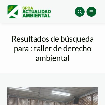
Skip
to
content
Resultados de búsqueda
para : taller de derecho
ambiental
24 taller de derecho