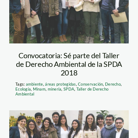
ambiental spda –
2017
Convocatoria: Sé parte del Taller
de Derecho Ambiental de la SPDA
2018
Tags:
ambiente
,
áreas protegidas
,
Conservación
,
Derecho
,
Ecología
,
Minam
,
minería
,
SPDA
,
Taller de Derecho
Ambiental
taller de derecho