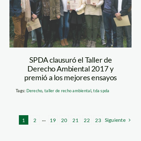
ambiental spda –
2017
SPDA clausuró el Taller de
Derecho Ambiental 2017 y
premió a los mejores ensayos
Tags:
Derecho
,
taller de recho ambiental
,
tda spda
Siguiente
1
2
···
19
20
21
22
23