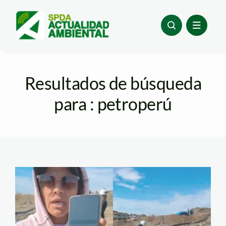
Skip
to
content
Resultados de búsqueda
para : petroperú
lobitos-rechaza-
comunicado-de-