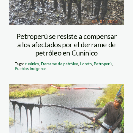
Petroperú se resiste a compensar
a los afectados por el derrame de
petróleo en Cuninico
Tags:
cuninico
,
Derrame de petróleo
,
Loreto
,
Petroperú
,
Pueblos Indígenas
derrame-cuninico—idl
—alex-kornhuber