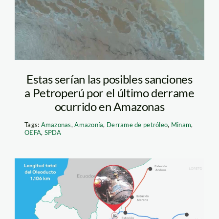
condorcanqui
Estas serían las posibles sanciones
a Petroperú por el último derrame
ocurrido en Amazonas
Tags:
Amazonas
,
Amazonía
,
Derrame de petróleo
,
Minam
,
OEFA
,
SPDA
tramo ii – derrame
petroleo – petroperu