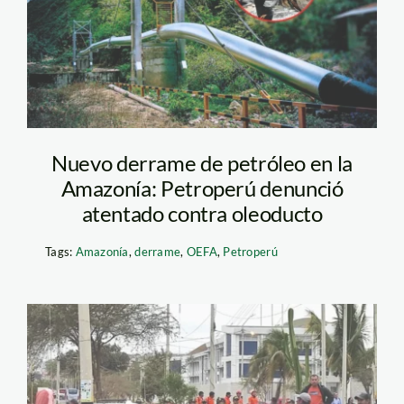
amazonas-oleoducto
Nuevo derrame de petróleo en la
Amazonía: Petroperú denunció
atentado contra oleoducto
Tags:
Amazonía
,
derrame
,
OEFA
,
Petroperú
protesta en
talara_difusion