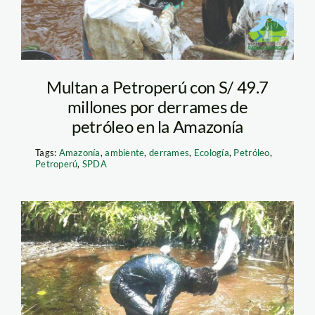
Multan a Petroperú con S/ 49.7
millones por derrames de
petróleo en la Amazonía
Tags:
Amazonía
,
ambiente
,
derrames
,
Ecología
,
Petróleo
,
Petroperú
,
SPDA
derrame de crudo
chaís – loreto