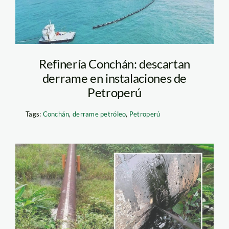
Refinería Conchán: descartan
derrame en instalaciones de
Petroperú
Tags:
Conchán
,
derrame petróleo
,
Petroperú
derrame-en-
amazonas—petroperu