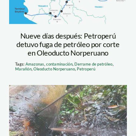
Nueve días después: Petroperú
detuvo fuga de petróleo por corte
en Oleoducto Norperuano
Tags:
Amazonas
,
contaminación
,
Derrame de petróleo
,
Marañón
,
Oleoducto Norperuano
,
Petroperú
derrame-de-petorleo
—petroperu—
amazonas