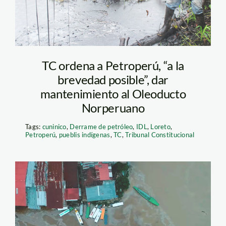
TC ordena a Petroperú, “a la
brevedad posible”, dar
mantenimiento al Oleoducto
Norperuano
Tags:
cuninico
,
Derrame de petróleo
,
IDL
,
Loreto
,
Petroperú
,
pueblis indígenas
,
TC
,
Tribunal Constitucional
derrame-de-petroleo
—municipalidad-de-