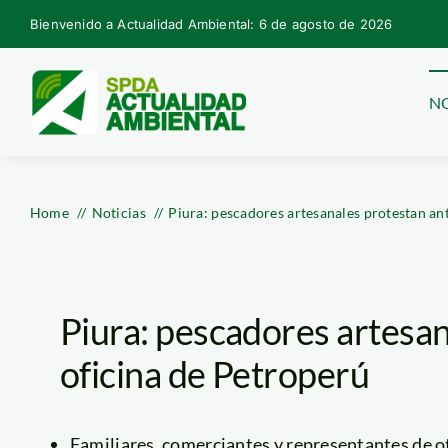
Skip
Bienvenido a Actualidad Ambiental: 6 de agosto de 2026
to
content
NO
Home
Noticias
Piura: pescadores artesanales protestan an
Piura: pescadores artesan
oficina de Petroperú
Familiares, comerciantes y representantes de ot