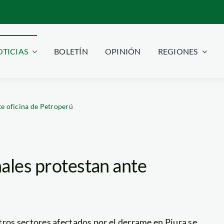
TICIAS
BOLETÍN
OPINIÓN
REGIONES
te oficina de Petroperú
ales protestan ante
ros sectores afectados por el derrame en Piura se