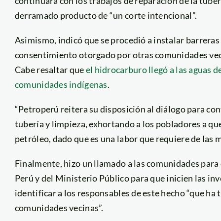
continuará con los trabajos de reparación de la tube
derramado producto de “un corte intencional”.
Asimismo, indicó que se procedió a instalar barreras 
consentimiento otorgado por otras comunidades veci
Cabe resaltar que
el hidrocarburo llegó a las aguas d
comunidades indígenas
.
“Petroperú reitera su disposición al diálogo para con
tubería y limpieza, exhortando a los pobladores a que
petróleo, dado que es una labor que requiere de las 
Finalmente, hizo un llamado a las comunidades para q
Perú y del Ministerio Público para que inicien las in
identificar a los responsables de este hecho “que ha 
comunidades vecinas”.