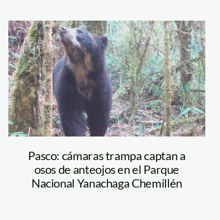
oso-de-anteojos
—yanachaga-
region
chemillen—
sernanp
Pasco: cámaras trampa captan a
osos de anteojos en el Parque
Nacional Yanachaga Chemillén