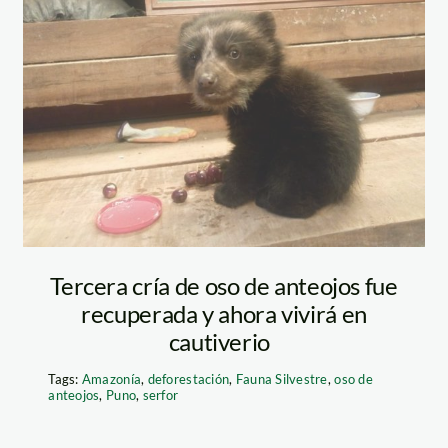
oso de anteojos –
serfor
Tercera cría de oso de anteojos fue
recuperada y ahora vivirá en
cautiverio
Tags:
Amazonía
,
deforestación
,
Fauna Silvestre
,
oso de
anteojos
,
Puno
,
serfor