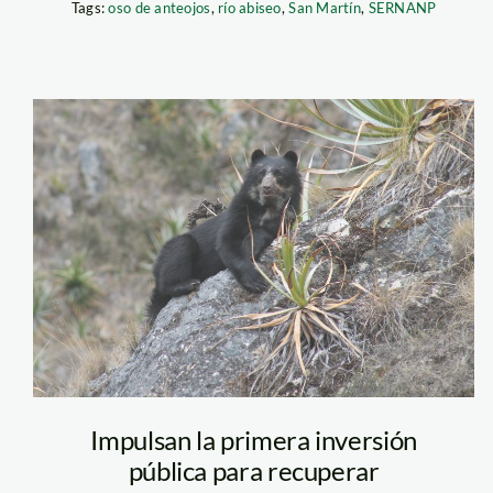
Tags:
oso de anteojos
,
río abiseo
,
San Martín
,
SERNANP
Oso+de+Anteojos+
P02[488:483] TT[3503
E[117:0447]G[000:0x0
IR[L:F:60] MOE[0:3] A
T12C:P0000 SDZWA9
Impulsan la primera inversión
pública para recuperar