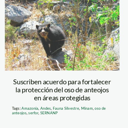
oso-de-anteojos-
sernanp
Suscriben acuerdo para fortalecer
la protección del oso de anteojos
en áreas protegidas
Tags:
Amazonía
,
Andes
,
Fauna Silvestre
,
Minam
,
oso de
anteojos
,
serfor
,
SERNANP