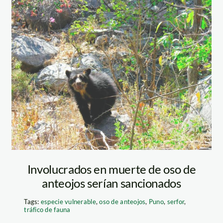
oso-de-anteojos-
sernanp
Involucrados en muerte de oso de
anteojos serían sancionados
Tags:
especie vulnerable
,
oso de anteojos
,
Puno
,
serfor
,
tráfico de fauna