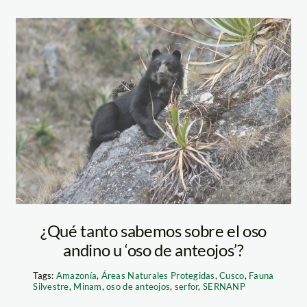
Oso+de+Anteojos+
Imprimir
¿Qué tanto sabemos sobre el oso
andino u ‘oso de anteojos’?
Tags:
Amazonía
,
Áreas Naturales Protegidas
,
Cusco
,
Fauna
Silvestre
,
Minam
,
oso de anteojos
,
serfor
,
SERNANP