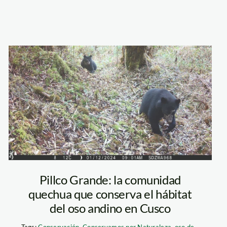
NANP
pillco-grande-
oso-anteojos-2
Pillco Grande: la comunidad
quechua que conserva el hábitat
del oso andino en Cusco
Tags:
Conservación
,
Conservamos por Naturaleza
,
oso de