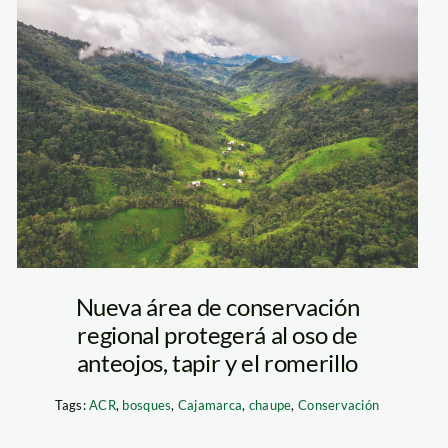
chaupe—
cajamarca—
diego-perez
Nueva área de conservación
regional protegerá al oso de
anteojos, tapir y el romerillo
Tags:
ACR
,
bosques
,
Cajamarca
,
chaupe
,
Conservación