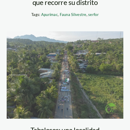
que recorre su distrito
Tags:
Apurímac
,
Fauna Silvestre
,
serfor
tabalosos –
Tabalosos: una localidad