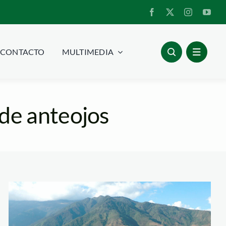
CONTACTO
MULTIMEDIA
 de anteojos
Ever+Chuchullo+SERN
acr-chuyas—