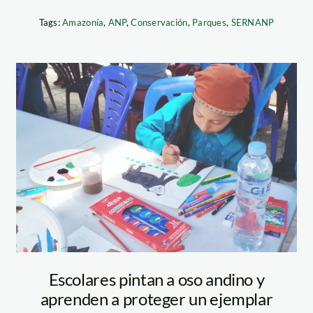
Tags:
Amazonía
,
ANP
,
Conservación
,
Parques
,
SERNANP
Ever+Chuchullo+SER
oso-de-anteojos
—serfor
]
0] BV[85:-1]
L:[0:0] C[P] R1S1
68 M1
Escolares pintan a oso andino y
aprenden a proteger un ejemplar