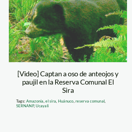
oso-de-anteojos
—reserva-
comunal-el-sira—
sernanp
[Video] Captan a oso de anteojos y
paujil en la Reserva Comunal El
Sira
Tags:
Amazonía
,
el sira
,
Huánuco
,
reserva comunal
,
SERNANP
,
Ucayali