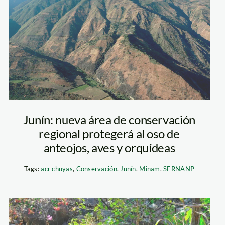
andina
Junín: nueva área de conservación
regional protegerá al oso de
anteojos, aves y orquídeas
Tags:
acr chuyas
,
Conservación
,
Junín
,
Minam
,
SERNANP