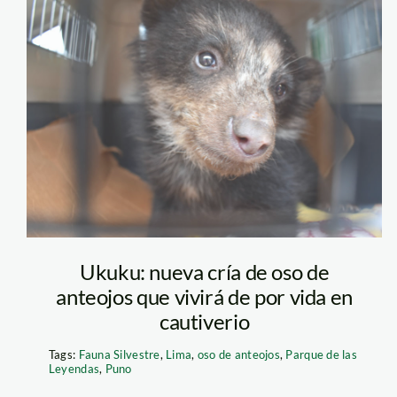
oso-de-antojos—
serfor
Ukuku: nueva cría de oso de
anteojos que vivirá de por vida en
cautiverio
Tags:
Fauna Silvestre
,
Lima
,
oso de anteojos
,
Parque de las
Leyendas
,
Puno