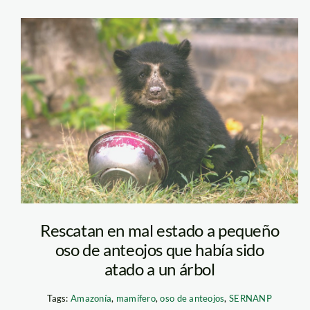
oso-de-anteojos
—serfor
Rescatan en mal estado a pequeño
oso de anteojos que había sido
atado a un árbol
Tags:
Amazonía
,
mamífero
,
oso de anteojos
,
SERNANP