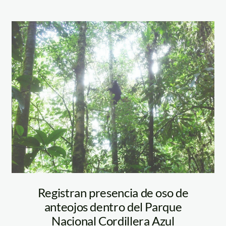
oso-de-anteojos-
en-
cordillera_azul_info
Registran presencia de oso de
anteojos dentro del Parque
Nacional Cordillera Azul