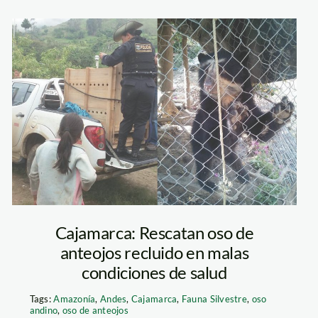
Ever+Chuchullo+SERN
Imprimir
Cajamarca: Rescatan oso de
anteojos recluido en malas
condiciones de salud
Tags:
Amazonía
,
Andes
,
Cajamarca
,
Fauna Silvestre
,
oso
andino
,
oso de anteojos