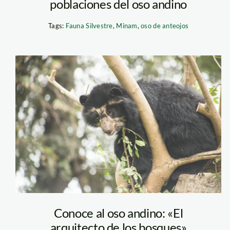
poblaciones del oso andino
Tags:
Fauna Silvestre
,
Minam
,
oso de anteojos
serfor
Conoce al oso andino: «El
arquitecto de los bosques»