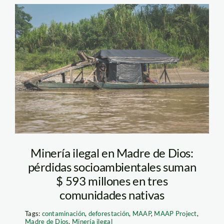
Draga mineria ilegal
Foto Diego Perez
SPDA
Minería ilegal en Madre de Dios:
pérdidas socioambientales suman
$ 593 millones en tres
comunidades nativas
Tags:
contaminación
,
deforestación
,
MAAP
,
MAAP Project
,
Madre de Dios
,
Minería ilegal