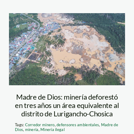
carretera
interoceanica y
mineria ilegal – madre
de dios – vico mendez
– spda
Madre de Dios: minería deforestó
en tres años un área equivalente al
distrito de Lurigancho-Chosica
Tags:
Corredor minero
,
defensores ambientales
,
Madre de
Dios
,
minería
,
Minería ilegal