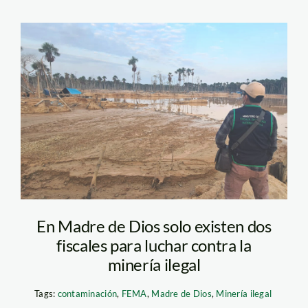
mineria-ilegal-madre-
de-dios-tambopata—
fema
En Madre de Dios solo existen dos
fiscales para luchar contra la
minería ilegal
Tags:
contaminación
,
FEMA
,
Madre de Dios
,
Minería ilegal