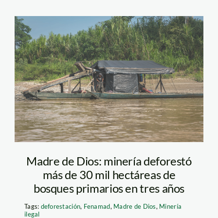
Draga mineria ilegal
Foto Diego Perez
SPDA
Madre de Dios: minería deforestó
más de 30 mil hectáreas de
bosques primarios en tres años
Tags:
deforestación
,
Fenamad
,
Madre de Dios
,
Minería
ilegal