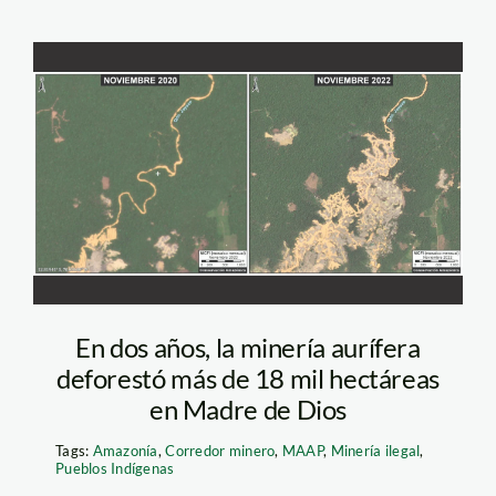
deforestacion-en-el-
corredor-minero-de-
madre-de-dios—maap
En dos años, la minería aurífera
deforestó más de 18 mil hectáreas
en Madre de Dios
Tags:
Amazonía
,
Corredor minero
,
MAAP
,
Minería ilegal
,
Pueblos Indígenas