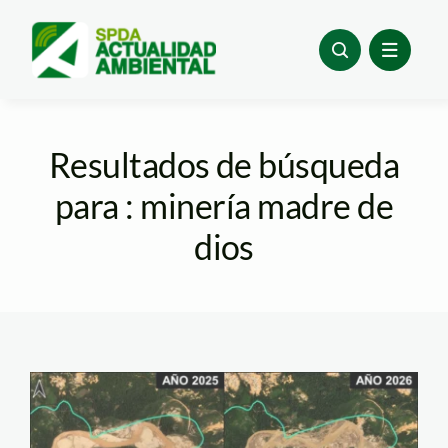
Skip
to
content
Resultados de búsqueda
para : minería madre de
dios
Mineria en Tambopata