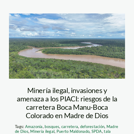
Carretera Boca Manu
– Vico Méndez 1
Minería ilegal, invasiones y
amenaza a los PIACI: riesgos de la
carretera Boca Manu-Boca
Colorado en Madre de Dios
Tags:
Amazonía
,
bosques
,
carretera
,
deforestación
,
Madre
de Dios
,
Minería ilegal
,
Puerto Maldonado
,
SPDA
,
tala