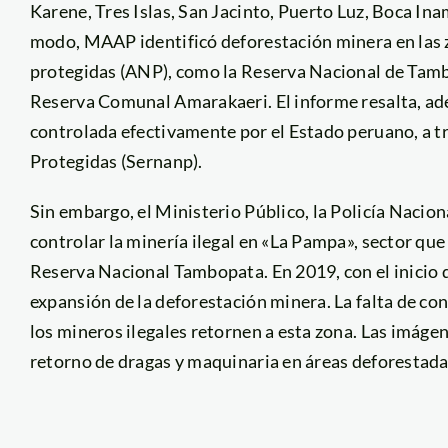
Karene, Tres Islas, San Jacinto, Puerto Luz, Boca Ina
modo, MAAP identificó deforestación minera en las 
protegidas (ANP), como la Reserva Nacional de Tamb
Reserva Comunal Amarakaeri. El informe resalta, adem
controlada efectivamente por el Estado peruano, a t
Protegidas (Sernanp).
Sin embargo, el Ministerio Público, la Policía Nacio
controlar la minería ilegal en «La Pampa», sector qu
Reserva Nacional Tambopata. En 2019, con el inicio 
expansión de la deforestación minera. La falta de con
los mineros ilegales retornen a esta zona. Las imáge
retorno de dragas y maquinaria en áreas deforestada