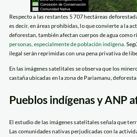
Respecto a las restantes 5 707 hectáreas deforestada
es decir, en áreas prohibidas, lo que convierte a la ac
deforestan, también afectan cuerpos de agua como r
personas, especialmente de población indígena.
Segú
ilegal serán reprimidas con una pena privativa de li
En las imágenes satelitales se observa que los miner
castaña ubicadas en la zona de Pariamanu, deforest
Pueblos indígenas y ANP af
El estudio de las imágenes satelitales señala que te
Las comunidades nativas perjudicadas con la activid