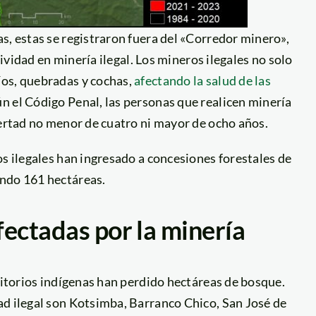
s, estas se registraron fuera del «Corredor minero»,
tividad en minería ilegal. Los mineros ilegales no solo
íos, quebradas y cochas,
afectando la salud de las
n el Código Penal, las personas que realicen minería
bertad no menor de cuatro ni mayor de ocho años.
os ilegales han ingresado a concesiones forestales de
ando 161 hectáreas.
ectadas por la minería
rritorios indígenas han perdido hectáreas de bosque.
ad ilegal son Kotsimba, Barranco Chico, San José de