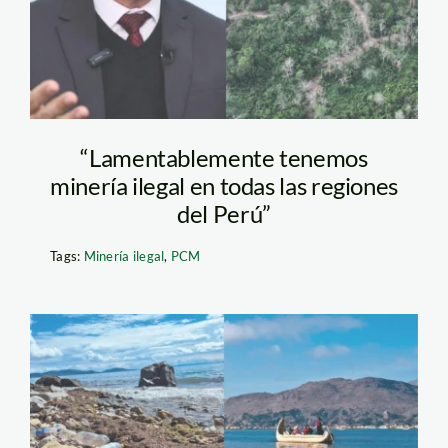
“Lamentablemente tenemos
minería ilegal en todas las regiones
del Perú”
Tags:
Minería ilegal
,
PCM
lago-titicaca—natural-
way-peru—minam