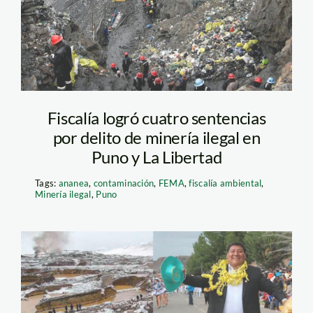
Fiscalía logró cuatro sentencias
por delito de minería ilegal en
Puno y La Libertad
Tags:
ananea
,
contaminación
,
FEMA
,
fiscalía ambiental
,
Minería ilegal
,
Puno
mineria-puno-andina-
y-pachamama