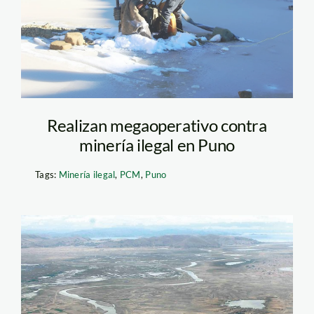
Realizan megaoperativo contra
minería ilegal en Puno
Tags:
Minería ilegal
,
PCM
,
Puno
rio_ramis_larepublica