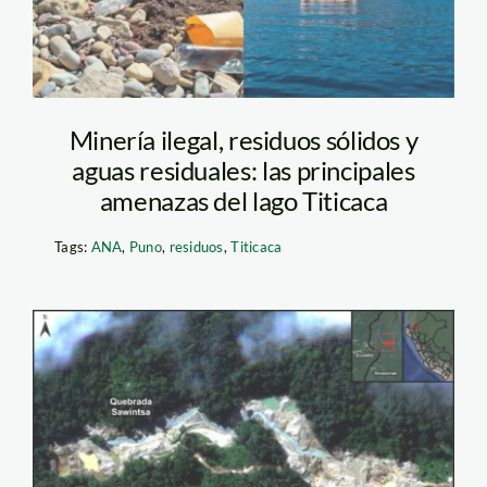
Minería ilegal, residuos sólidos y
aguas residuales: las principales
amenazas del lago Titicaca
Tags:
ANA
,
Puno
,
residuos
,
Titicaca
Figura1a_Opcion2_Amazo
1536×1086-maap