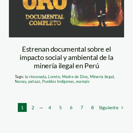
Estrenan documental sobre el
impacto social y ambiental de la
minería ilegal en Perú
Tags:
la rinconada
,
Loreto
,
Madre de Dios
,
Minería ilegal
,
Nanay
,
pataaz
,
Pueblos Indígenas
,
wampis
Siguiente
1
2
···
4
5
6
7
8