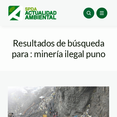
Skip
to
content
Resultados de búsqueda
para : minería ilegal puno
mineria en puno –
spda