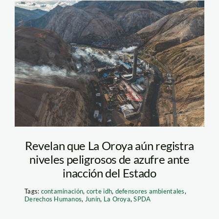
la-oroya—
contaminacion—
diego-perez—spda
Revelan que La Oroya aún registra
niveles peligrosos de azufre ante
inacción del Estado
Tags:
contaminación
,
corte idh
,
defensores ambientales
,
Derechos Humanos
,
Junín
,
La Oroya
,
SPDA