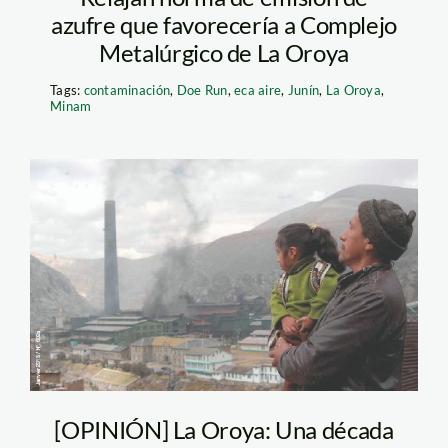
azufre que favorecería a Complejo
Metalúrgico de La Oroya
Tags:
contaminación
,
Doe Run
,
eca aire
,
Junín
,
La Oroya
,
Minam
La oroya_AIDA
[OPINIÓN] La Oroya: Una década