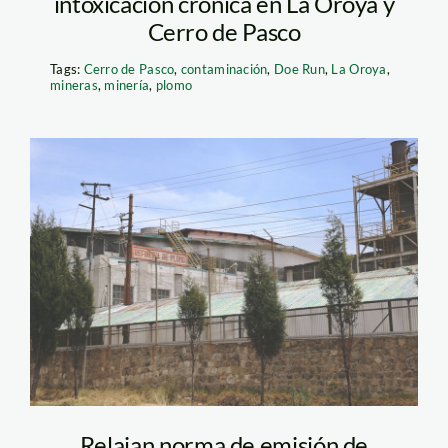
intoxicación crónica en La Oroya y
Cerro de Pasco
Tags:
Cerro de Pasco
,
contaminación
,
Doe Run
,
La Oroya
,
mineras
,
minería
,
plomo
la-oroya-refineria-
spda
Relajan norma de emisión de