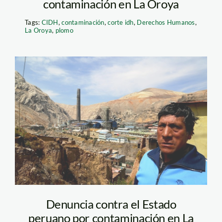
contaminación en La Oroya
Tags:
CIDH
,
contaminación
,
corte idh
,
Derechos Humanos
,
La Oroya
,
plomo
la-oroya-spda
Denuncia contra el Estado
peruano por contaminación en La