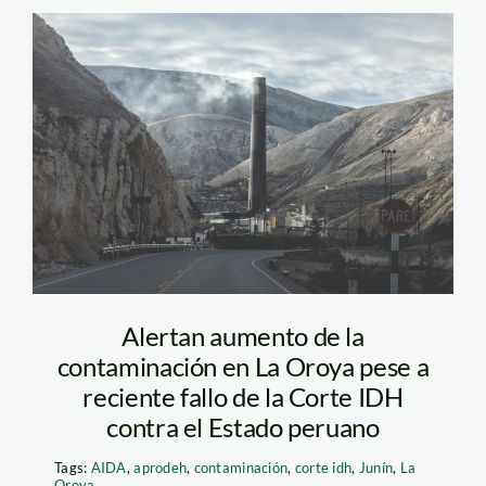
la-oroya—
contaminacion—
diego-perez—spda
Alertan aumento de la
contaminación en La Oroya pese a
reciente fallo de la Corte IDH
contra el Estado peruano
Tags:
AIDA
,
aprodeh
,
contaminación
,
corte idh
,
Junín
,
La
Oroya