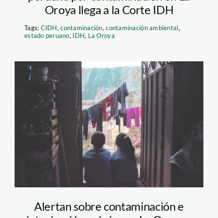
Oroya llega a la Corte IDH
Tags:
CIDH
,
contaminación
,
contaminación ambiental
,
estado peruano
,
IDH
,
La Oroya
contaminacion – la
oroya – cerro de
pasco – muqui
Alertan sobre contaminación e