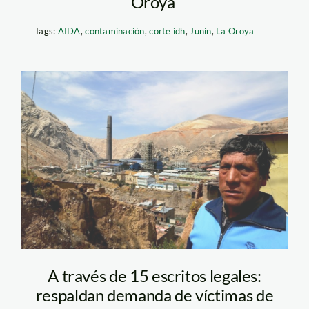
Oroya
Tags:
AIDA
,
contaminación
,
corte idh
,
Junín
,
La Oroya
la-oroya-spda
A través de 15 escritos legales:
respaldan demanda de víctimas de