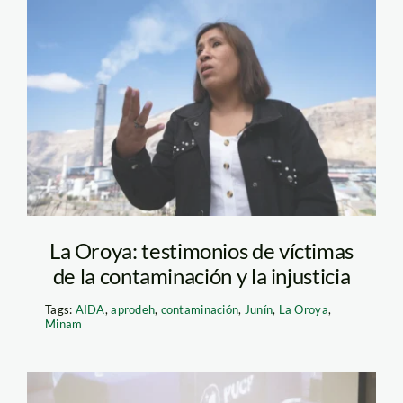
liliana-carhuaz—la-
oroya—jaime-tranca—
actualidad-ambiental
La Oroya: testimonios de víctimas
de la contaminación y la injusticia
Tags:
AIDA
,
aprodeh
,
contaminación
,
Junín
,
La Oroya
,
Minam