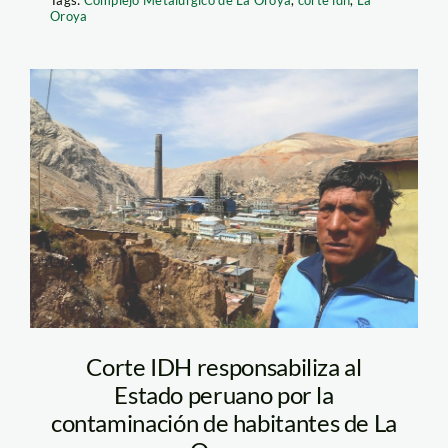
Tags:
Complejo Metalúrgico de La Oroya
,
corte idh
,
La
Oroya
la-oroya-spda
Corte IDH responsabiliza al
Estado peruano por la
contaminación de habitantes de La