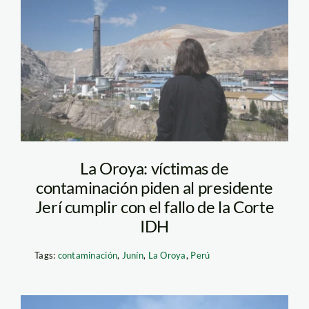
la-oroya—-
contaminacion—
jaime-tranca—
actualidad-ambiental
La Oroya: víctimas de
contaminación piden al presidente
Jerí cumplir con el fallo de la Corte
IDH
Tags:
contaminación
,
Junín
,
La Oroya
,
Perú