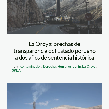
diego-perez—spda
La Oroya: brechas de
transparencia del Estado peruano
a dos años de sentencia histórica
Tags:
contaminación
,
Derechos Humanos
,
Junín
,
La Oroya
,
SPDA
la-oroya—-