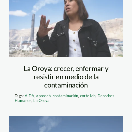
liliana-carhuaz—la-
oroya—jaime-tranca—
actualidad-ambiental
La Oroya: crecer, enfermar y
resistir en medio de la
contaminación
Tags:
AIDA
,
aprodeh
,
contaminación
,
corte idh
,
Derechos
Humanos
,
La Oroya