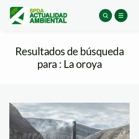
Skip
to
content
Resultados de búsqueda
para : La oroya
la-oroya—
contaminacion—