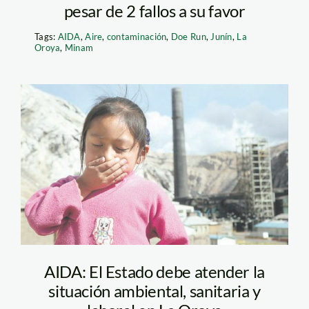
pesar de 2 fallos a su favor
Tags:
AIDA
,
Aire
,
contaminación
,
Doe Run
,
Junín
,
La
Oroya
,
Minam
la_oroya_doe_run_larepubl
AIDA: El Estado debe atender la
situación ambiental, sanitaria y