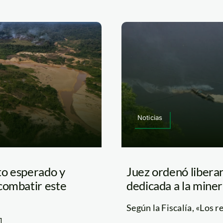
Noticias
cto esperado y
Juez ordenó libera
combatir este
dedicada a la miner
Según la Fiscalía, «Los r
]