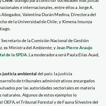
y
Chile
: diálogo para construir sociedades más justas
acionales e internacionales, entre ellos a Jorge A.
as Abogados; Valentina Durán Medina, Directora del
cho de la Universidad de Chile; y Ximena Insunza
tiago.
 Secretario de la Comisión Nacional de Gestión
, ex Ministra del Ambiente; y
Jean Pierre Araujo
ntal de la SPDA
. La moderadora será Paula Elías Auad,
la
justicia ambiental
del país: la justicia
sarrollo de tribunales administrativos encargados
pulsados por las autoridades sectoriales en materia
os naturales. Algunos de estos ejemplos lo
l OEFA, el Tribunal Forestal y de Fauna Silvestre del