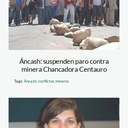
centauro_el_peruano_time
Áncash: suspenden paro contra
minera Chancadora Centauro
Tags:
Áncash
,
conflictos mineros
palacios_rosa_maria