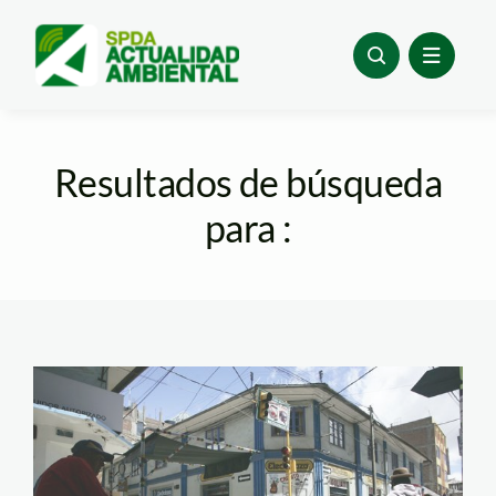
Skip
to
content
Resultados de búsqueda
para :
puno_protesta_andina