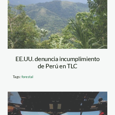
bosque_minam
EE.UU. denuncia incumplimiento
de Perú en TLC
Tags:
forestal
bp_telegraph