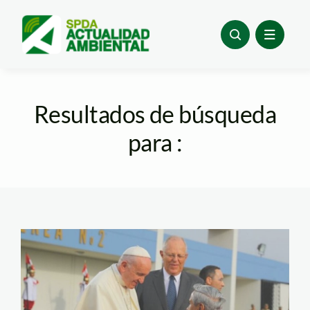
Skip
to
content
Resultados de búsqueda
para :
poder_judicial_pacto_madr