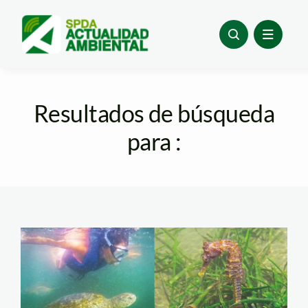
Skip
to
content
Resultados de búsqueda
para :
pacifico tropical – yuri
hooker