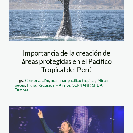
Adventures
Importancia de la creación de
áreas protegidas en el Pacífico
Tropical del Perú
Tags:
Conservación
,
mar
,
mar pacífico tropical
,
Minam
,
peces
,
Piura
,
Recursos MArinos
,
SERNANP
,
SPDA
,
Tumbes
man{a puerto rico