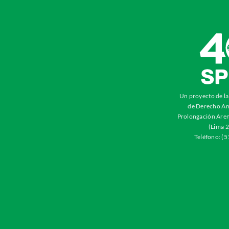
Un proyecto de l
de Derecho Am
Prolongación Aren
(Lima 2
Teléfono: (