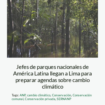
tamshiyacu_tahuayo_ucaya
Jefes de parques nacionales de
América Latina llegan a Lima para
preparar agendas sobre cambio
climático
Tags:
ANP
,
cambio climático
,
Conservación
,
Conservación
comunal
,
Conservación privada
,
SERNANP