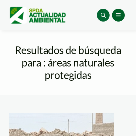
Skip
to
content
Resultados de búsqueda
para : áreas naturales
protegidas
pantanos de