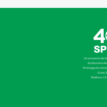
Un proyecto de l
de Derecho Am
Prolongación Aren
(Lima 2
Teléfono: (