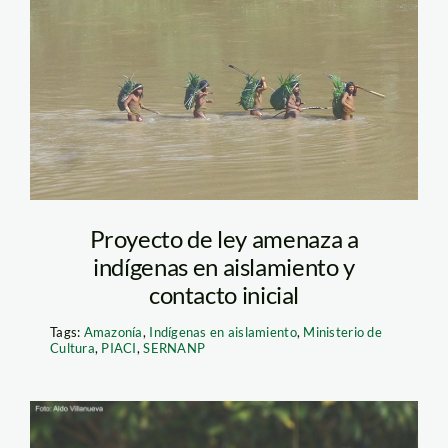
indigenas en
aislamiento – szf
Proyecto de ley amenaza a
indígenas en aislamiento y
contacto inicial
Tags:
Amazonía
,
Indígenas en aislamiento
,
Ministerio de
Cultura
,
PIACI
,
SERNANP