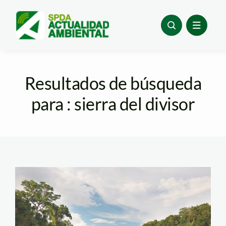
Skip
to
content
Resultados de búsqueda
para : sierra del divisor
actualidad_ambiental_paca
samiria-4