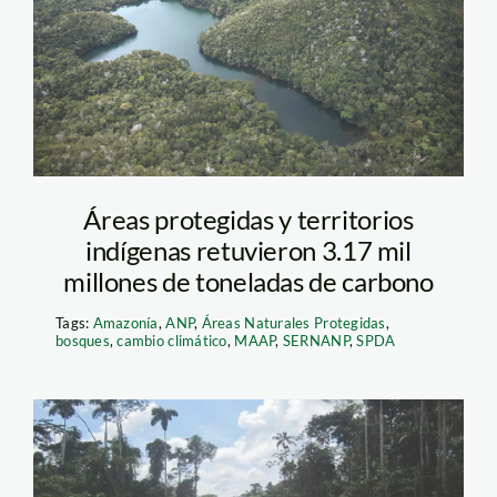
divisor_thomas müller
Áreas protegidas y territorios
indígenas retuvieron 3.17 mil
millones de toneladas de carbono
Tags:
Amazonía
,
ANP
,
Áreas Naturales Protegidas
,
bosques
,
cambio climático
,
MAAP
,
SERNANP
,
SPDA
carretera_actualidad_amb