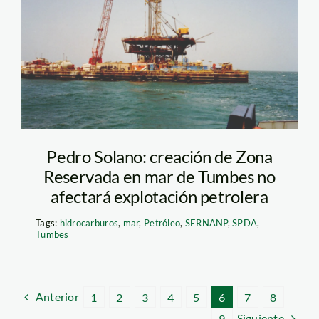
petrolero_agencia
andina
Pedro Solano: creación de Zona
Reservada en mar de Tumbes no
afectará explotación petrolera
Tags:
hidrocarburos
,
mar
,
Petróleo
,
SERNANP
,
SPDA
,
Tumbes
Anterior
1
2
3
4
5
6
7
8
Siguiente
9