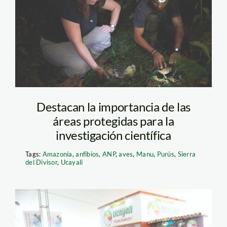
madre-de-
dios_thomas-muller
(1)
Destacan la importancia de las
áreas protegidas para la
investigación científica
Tags:
Amazonía
,
anfibios
,
ANP
,
aves
,
Manu
,
Purús
,
Sierra
del Divisor
,
Ucayali
expoamazonica—