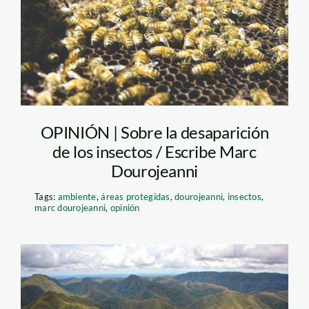
OPINIÓN | Sobre la desaparición
de los insectos / Escribe Marc
Dourojeanni
Tags:
ambiente
,
áreas protegidas
,
dourojeanni
,
insectos
,
marc dourojeanni
,
opinión
sierra-del-divisor—