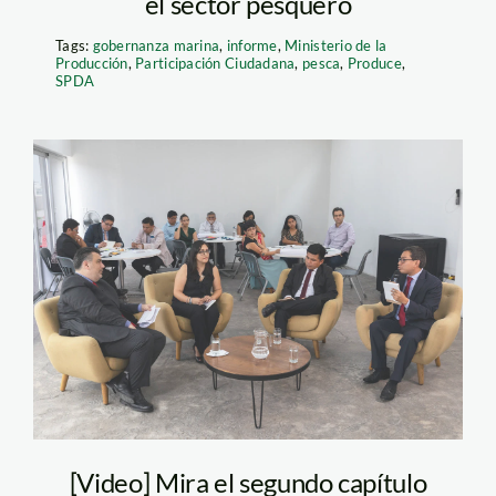
el sector pesquero
Tags:
gobernanza marina
,
informe
,
Ministerio de la
Producción
,
Participación Ciudadana
,
pesca
,
Produce
,
SPDA
sesiones-spda—2—
spda
[Video] Mira el segundo capítulo