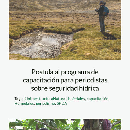
bofedal—carampoma
—spda1
Postula al programa de
capacitación para periodistas
sobre seguridad hídrica
Tags:
#InfraestructuraNatural
,
bofedales
,
capacitación
,
Humedales
,
periodismo
,
SPDA