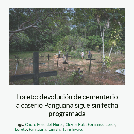
Cementerio-
Panguana-SPDA
Loreto: devolución de cementerio
a caserío Panguana sigue sin fecha
programada
Tags:
Cacao Peru del Norte
,
Clever Ruíz
,
Fernando Lores
,
Loreto
,
Panguana
,
tamshi
,
Tamshiyacu