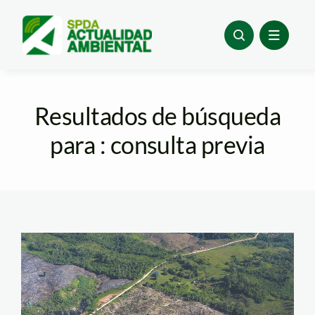
Skip
to
content
Resultados de búsqueda
para : consulta previa
SPDA_Yurimaguas_Jebero