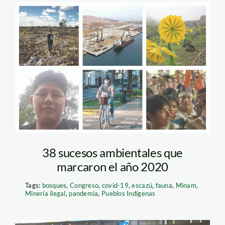
sucesos ambientales
del 2020 – spda
38 sucesos ambientales que
marcaron el año 2020
Tags:
bosques
,
Congreso
,
covid-19
,
escazú
,
fauna
,
Minam
,
Minería ilegal
,
pandemia
,
Pueblos Indígenas