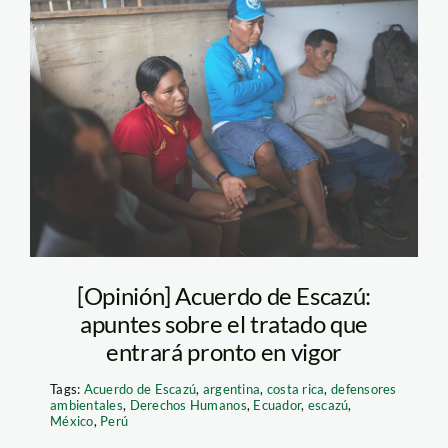
bellavista_mazan_salvado
[Opinión] Acuerdo de Escazú:
apuntes sobre el tratado que
entrará pronto en vigor
Tags:
Acuerdo de Escazú
,
argentina
,
costa rica
,
defensores
ambientales
,
Derechos Humanos
,
Ecuador
,
escazú
,
México
,
Perú