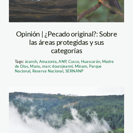
Opinión | ¿Pecado original?: Sobre
las áreas protegidas y sus
categorías
Tags:
ácansh
,
Amazonía
,
ANP
,
Cusco
,
Huascarán
,
Madre
de Dios
,
Manu
,
marc dourojeanni
,
Minam
,
Parque
Nacional
,
Reserva Nacional
,
SERNANP
granja_porcon_actualidad_