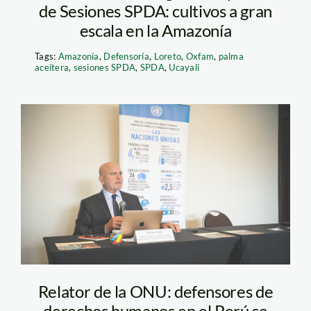
de Sesiones SPDA: cultivos a gran
escala en la Amazonía
Tags:
Amazonía
,
Defensoría
,
Loreto
,
Oxfam
,
palma
aceitera
,
sesiones SPDA
,
SPDA
,
Ucayali
michel_forst_relator_onu_
Relator de la ONU: defensores de
derechos humanos en el Perú se