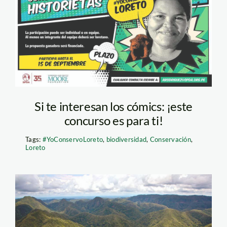
Concurso-Comic-2
Si te interesan los cómics: ¡este
concurso es para ti!
Tags:
#YoConservoLoreto
,
biodiversidad
,
Conservación
,
Loreto
sierra-del-divisor—