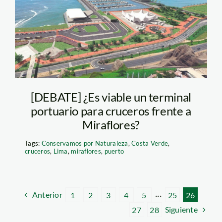
costa-verde
[DEBATE] ¿Es viable un terminal
portuario para cruceros frente a
Miraflores?
Tags:
Conservamos por Naturaleza
,
Costa Verde
,
cruceros
,
Lima
,
miraflores
,
puerto
Anterior
1
2
3
4
5
···
25
26
Siguiente
27
28