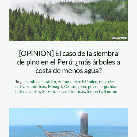
[OPINIÓN] El caso de la siembra
de pino en el Perú: ¿más árboles a
costa de menos agua?
Tags:
cambio climático
,
enfoque ecosistémico
,
especies
nativas
,
exóticas
,
Minagri
,
Oxfam
,
pino
,
pinos
,
seguridad
hídrica
,
serfor
,
Servicios ecosistémicos
,
Simon Laflamme
puerto-miraflores-