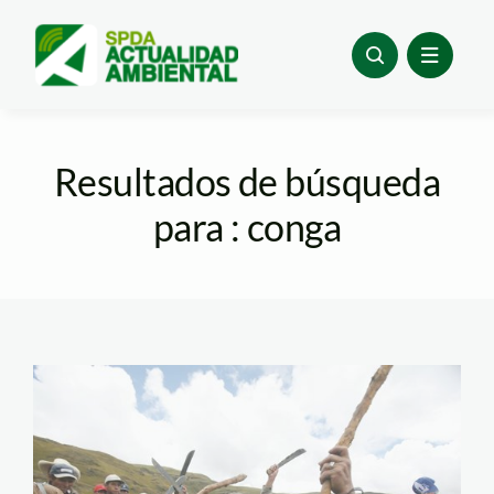
Skip
to
content
Resultados de búsqueda
para : conga
conga_reuters_1