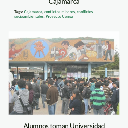
Cajamarca
Tags:
Cajamarca
,
conflictos mineros
,
conflictos
socioambientales
,
Proyecto Conga
rpp_cajamarca_univrsidad
Alumnos toman Universidad