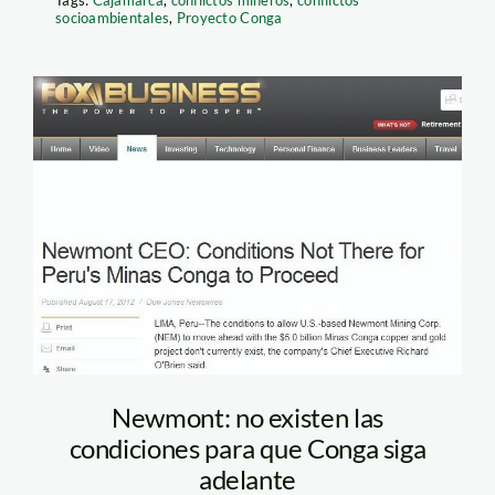
Tags:
Cajamarca
,
conflictos mineros
,
conflictos
socioambientales
,
Proyecto Conga
fox business
Newmont: no existen las
condiciones para que Conga siga
adelante