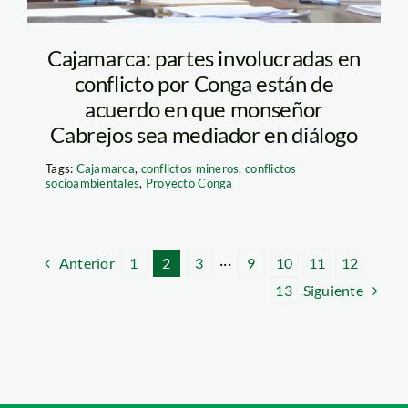
Cajamarca: partes involucradas en
conflicto por Conga están de
acuerdo en que monseñor
Cabrejos sea mediador en diálogo
Tags:
Cajamarca
,
conflictos mineros
,
conflictos
socioambientales
,
Proyecto Conga
Anterior
1
2
3
···
9
10
11
12
Siguiente
13