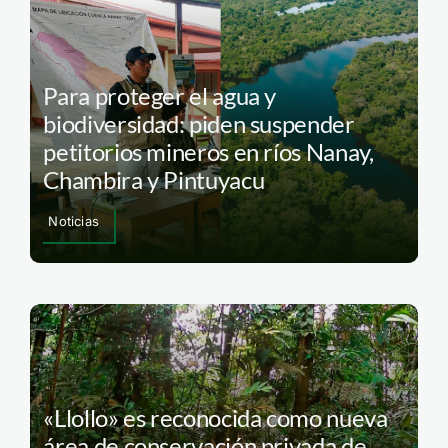
Para proteger el agua y
biodiversidad: piden suspender
petitorios mineros en ríos Nanay,
Chambira y Pintuyacu
Noticias
«Llollo» es reconocida como nueva
área de conservación privada de