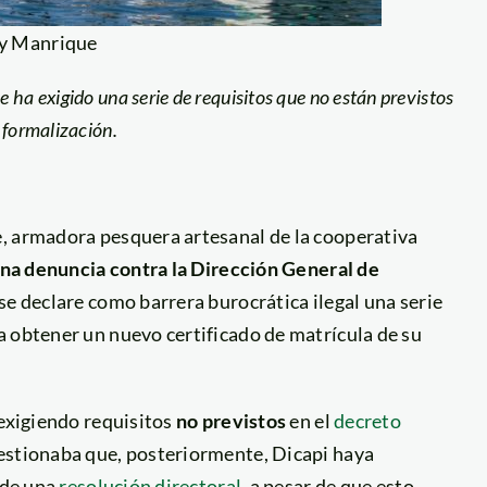
ly Manrique
 ha exigido una serie de requisitos que no están previstos
 formalización.
, armadora pesquera artesanal de la cooperativa
na denuncia contra la Dirección General de
 se declare como barrera burocrática ilegal una serie
a obtener un nuevo certificado de matrícula de su
 exigiendo requisitos
no previstos
en el
decreto
estionaba que, posteriormente, Dicapi haya
 de una
resolución directoral
, a pesar de que esto