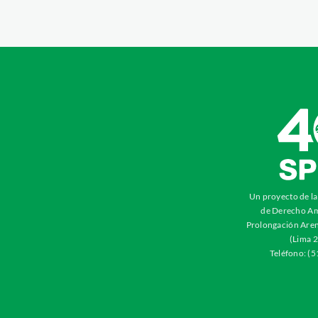
Un proyecto de l
de Derecho Am
Prolongación Aren
(Lima 2
Teléfono: (