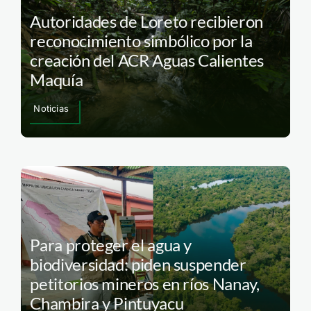
Autoridades de Loreto recibieron
reconocimiento simbólico por la
creación del ACR Aguas Calientes
Maquía
Noticias
Para proteger el agua y
biodiversidad: piden suspender
petitorios mineros en ríos Nanay,
Chambira y Pintuyacu