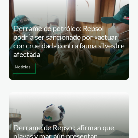
Derrame de petróleo: Repsol
podría ser sancionado por «actuar
con crueldad» contra fauna silvestre
afectada
Noticias
Derrame de Repsol: afirman que
playas y mar aún presentan