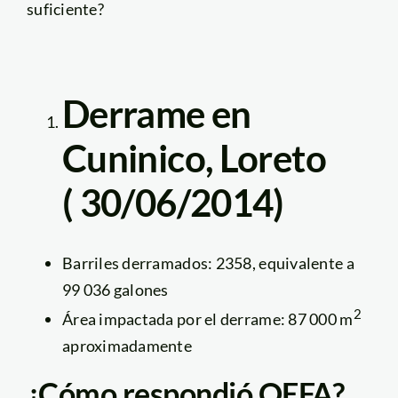
suficiente?
Derrame en
Cuninico, Loreto
( 30/06/2014)
Barriles derramados: 2358, equivalente a
99 036 galones
2
Área impactada por el derrame: 87 000 m
aproximadamente
¿Cómo respondió OEFA?