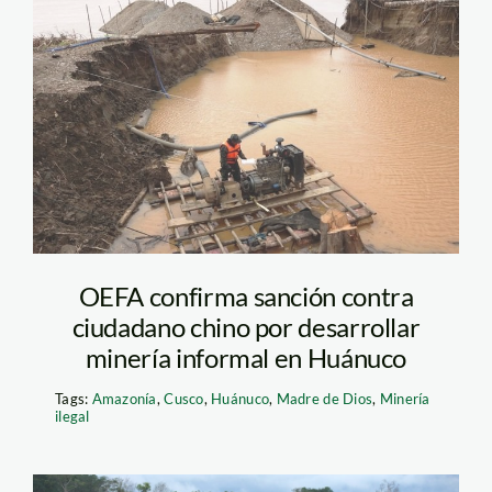
minería
ilegal_huánuco_andina
OEFA confirma sanción contra
ciudadano chino por desarrollar
minería informal en Huánuco
Tags:
Amazonía
,
Cusco
,
Huánuco
,
Madre de Dios
,
Minería
ilegal