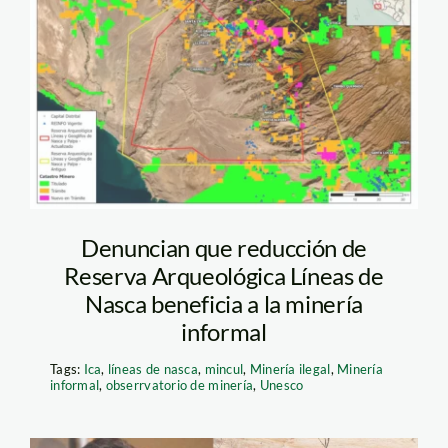
catrastro-minero-de-
la-zona-aqrqueologica
—lineas-de-nasca
Denuncian que reducción de
Reserva Arqueológica Líneas de
Nasca beneficia a la minería
informal
Tags:
Ica
,
líneas de nasca
,
mincul
,
Minería ilegal
,
Minería
informal
,
obserrvatorio de minería
,
Unesco