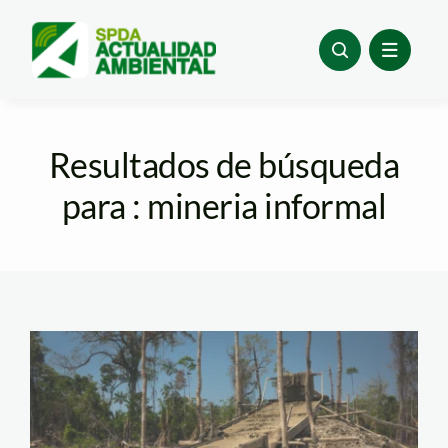
Skip
to
content
Resultados de búsqueda
para : mineria informal
Minería ilegal.
Foto_Diego Perez