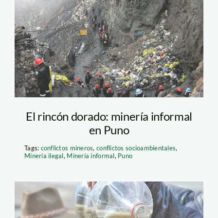
Minería ilegal en La
Rinconada (Puno)
El rincón dorado: minería informal
en Puno
Tags:
conflictos mineros
,
conflictos socioambientales
,
Minería ilegal
,
Minería informal
,
Puno
relaves_mercurio_puno_lar