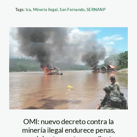
Tags:
Ica
,
Minería ilegal
,
San Fernando
,
SERNANP
Minería-ilegal-puerto
inca-huanuco-poder
judicial
OMI: nuevo decreto contra la
minería ilegal endurece penas,