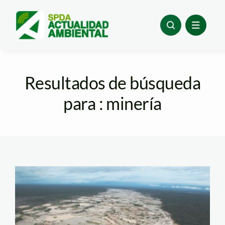
Skip
to
content
Resultados de búsqueda
para : minería
mineria madre de dios
– andina