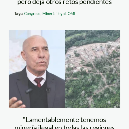
pero deja otros retos pendientes
Tags:
Congreso
,
Minería ilegal
,
OMI
rodolfo-garcia-
esquerre—pcm
“Lamentablemente tenemos
minería ilegal en todas las regiones