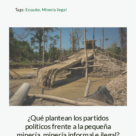
Tags:
Ecuador
,
Minería ilegal
Minería ilegal.
Foto_Diego Perez
SPDA.jpg (1)
¿Qué plantean los partidos
políticos frente a la pequeña
minería, minería informal e ilegal?