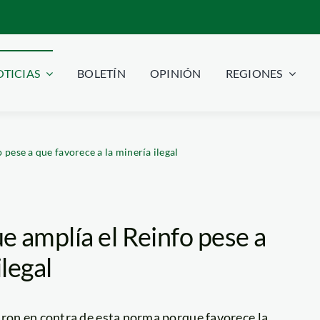
TICIAS
BOLETÍN
OPINIÓN
REGIONES
pese a que favorece a la minería ilegal
 amplía el Reinfo pese a
ilegal
aron en contra de esta norma porque favorece la