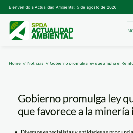
Skip
Bienvenido a Actualidad Ambiental: 5 de agosto de 2026
to
content
NO
Home
Noticias
Gobierno promulga ley que amplía el Reinfo 
Gobierno promulga ley que
que favorece a la minería 
Diversos especialistas y entidades se pronunci