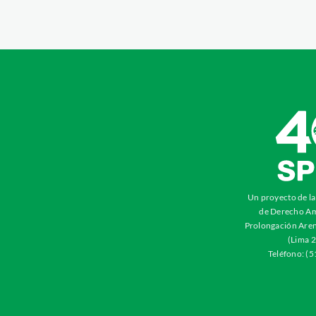
Un proyecto de l
de Derecho Am
Prolongación Aren
(Lima 2
Teléfono: (