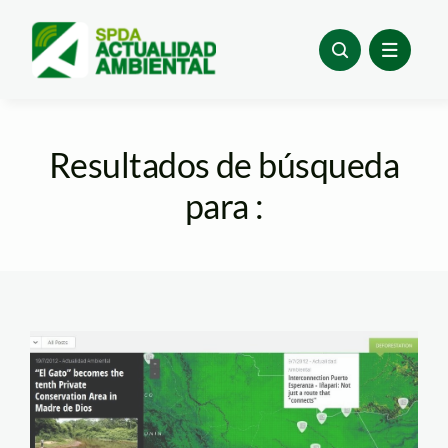
Skip
to
content
Resultados de búsqueda
para :
Infoamazonía