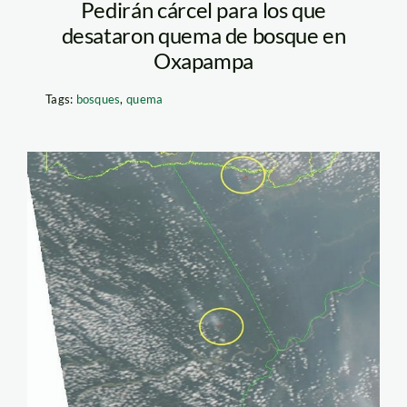
Pedirán cárcel para los que
desataron quema de bosque en
Oxapampa
Tags:
bosques
,
quema
acre_madrededios_focos_f