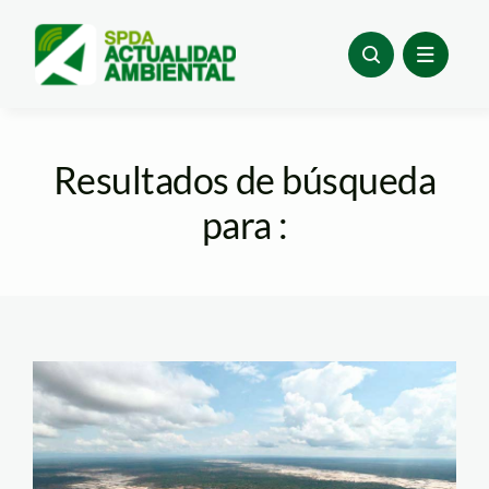
Skip
to
content
Resultados de búsqueda
para :
mineria-madre-de-
dios—andina