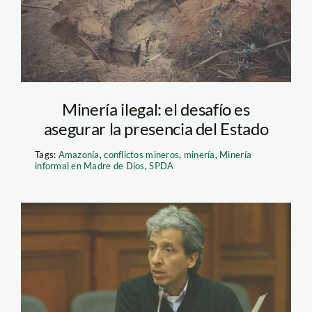
Minería ilegal: el desafío es
asegurar la presencia del Estado
Tags:
Amazonía
,
conflictos mineros
,
minería
,
Minería
informal en Madre de Dios
,
SPDA
pulgar_vidal_peru21