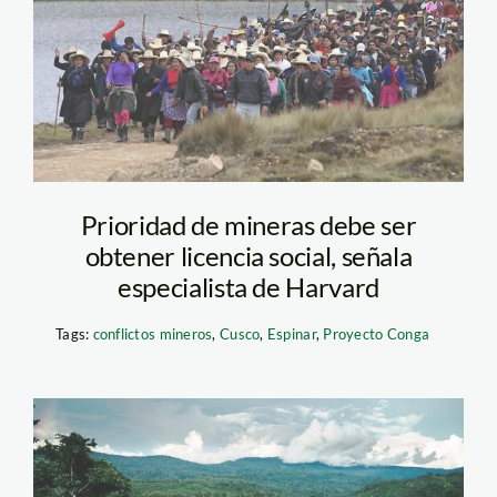
conga_cajamarca_efe_1
Prioridad de mineras debe ser
obtener licencia social, señala
especialista de Harvard
Tags:
conflictos mineros
,
Cusco
,
Espinar
,
Proyecto Conga
Pakitzapango_TNY