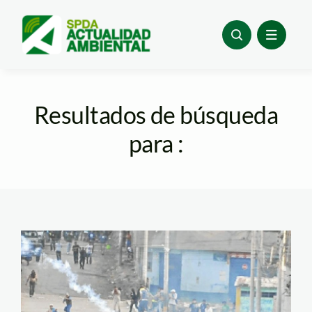
Skip
to
content
Resultados de búsqueda
para :
paro_andahuaylas_aqpsolu