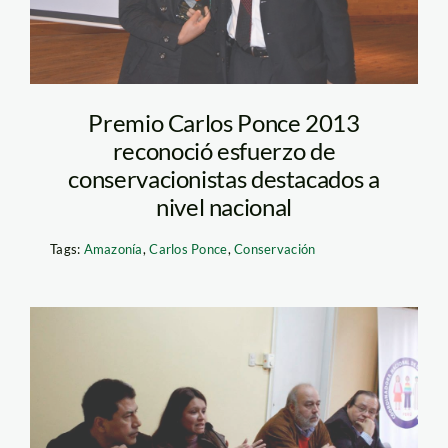
categoría Joven
Profesional
Destacado por su
Premio Carlos Ponce 2013
labor de conservación
reconoció esfuerzo de
en Amazonas
conservacionistas destacados a
nivel nacional
Tags:
Amazonía
,
Carlos Ponce
,
Conservación
decretos54 y 60