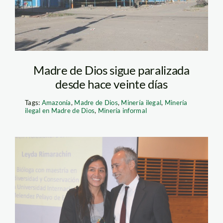
617x351_inforegión
Madre de Dios sigue paralizada
desde hace veinte días
Tags:
Amazonía
,
Madre de Dios
,
Minería ilegal
,
Minería
ilegal en Madre de Dios
,
Minería informal
La bióloga Leyda
Rimarachín fue
premiada en la