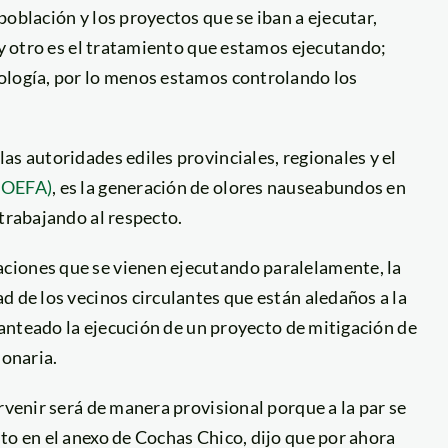
oblación y los proyectos que se iban a ejecutar,
o y otro es el tratamiento que estamos ejecutando;
ología, por lo menos estamos controlando los
as autoridades ediles provinciales, regionales y el
 (OEFA)
, es la generación de olores nauseabundos en
 trabajando al respecto.
ciones que se vienen ejecutando paralelamente, la
d de los vecinos circulantes que están aledaños a la
planteado la ejecución de un proyecto de mitigación de
ionaria.
rvenir será de manera provisional porque a la par se
to en el anexo de Cochas Chico, dijo que por ahora