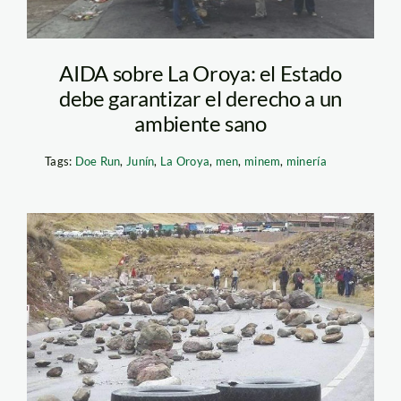
AIDA sobre La Oroya: el Estado
debe garantizar el derecho a un
ambiente sano
Tags:
Doe Run
,
Junín
,
La Oroya
,
men
,
minem
,
minería
Bloqueo de carretera
central. Foto
referencial: Canal N