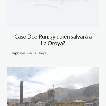
Caso Doe Run: ¿y quién salvará a
La Oroya?
Tags:
Doe Run
,
La Oroya
doe_run_apia0