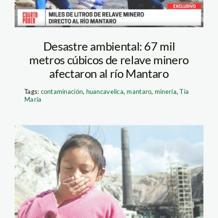
Desastre ambiental: 67 mil
metros cúbicos de relave minero
afectaron al río Mantaro
Tags:
contaminación
,
huancavelica
,
mantaro
,
minería
,
Tía
María
la_oroya_doe_run_larepubl