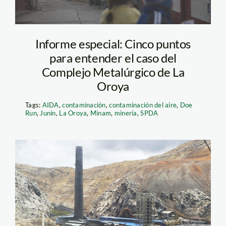
Informe especial: Cinco puntos
para entender el caso del
Complejo Metalúrgico de La
Oroya
Tags:
AIDA
,
contaminación
,
contaminación del aire
,
Doe
Run
,
Junín
,
La Oroya
,
Minam
,
minería
,
SPDA
la oroya_rpp