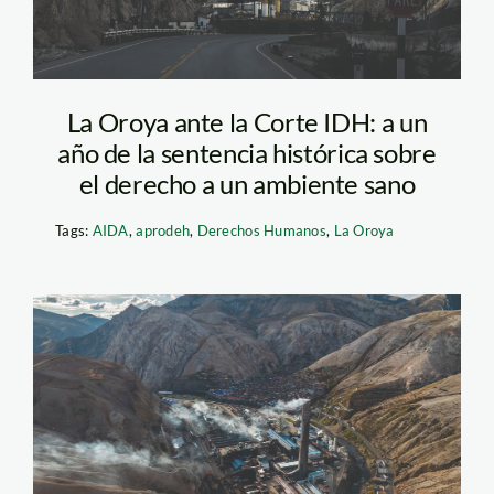
La Oroya ante la Corte IDH: a un
año de la sentencia histórica sobre
el derecho a un ambiente sano
Tags:
AIDA
,
aprodeh
,
Derechos Humanos
,
La Oroya
la-oroya—
contaminacion—
diego-perez—spda