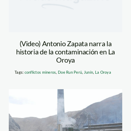
(Video) Antonio Zapata narra la
historia de la contaminación en La
Oroya
Tags:
conflictos mineros
,
Doe Run Perú
,
Junín
,
La Oroya
la_oroya_doe_run_diego_p