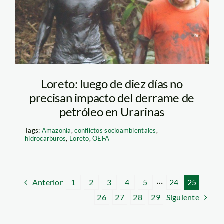
petróleo_Loreto
Loreto: luego de diez días no
precisan impacto del derrame de
petróleo en Urarinas
Tags:
Amazonía
,
conflictos socioambientales
,
hidrocarburos
,
Loreto
,
OEFA
Anterior
1
2
3
4
5
···
24
25
Siguiente
26
27
28
29