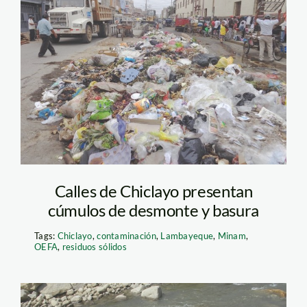
Chiclayo_basura_OEFA
Calles de Chiclayo presentan
cúmulos de desmonte y basura
Tags:
Chiclayo
,
contaminación
,
Lambayeque
,
Minam
,
OEFA
,
residuos sólidos