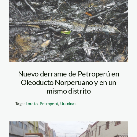
uraninas_derrame de
petróleo
Nuevo derrame de Petroperú en
Oleoducto Norperuano y en un
mismo distrito
Tags:
Loreto
,
Petroperú
,
Uraninas