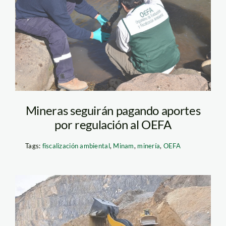
AMBIENTAL
Mineras seguirán pagando aportes
por regulación al OEFA
Tags:
fiscalización ambiental
,
Minam
,
minería
,
OEFA
orcopampa_buenaventura_