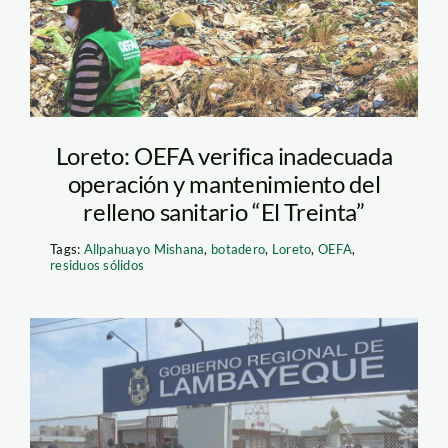
Loreto: OEFA verifica inadecuada
operación y mantenimiento del
relleno sanitario “El Treinta”
Tags:
Allpahuayo Mishana
,
botadero
,
Loreto
,
OEFA
,
residuos sólidos
Gobierno regional de
Lambayeque