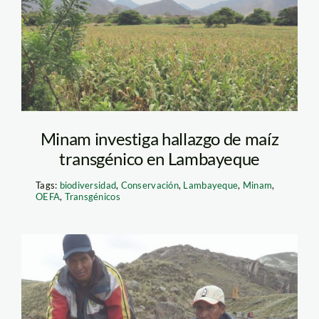
maíz
transgénico_Minam
Minam investiga hallazgo de maíz
transgénico en Lambayeque
Tags:
biodiversidad
,
Conservación
,
Lambayeque
,
Minam
,
OEFA
,
Transgénicos
peces
muertos_Puno_Correo