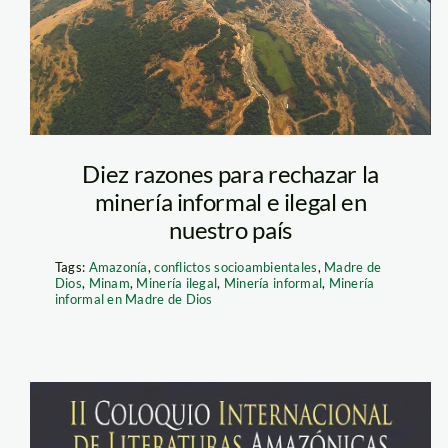
minería mdd
Diez razones para rechazar la
nflictos sociales. Foto: Perú 21
minería informal e ilegal en
nuestro país
Tags:
Amazonía
,
conflictos socioambientales
,
Madre de
Dios
,
Minam
,
Minería ilegal
,
Minería informal
,
Minería
informal en Madre de Dios