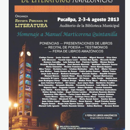
afiche
coloquioOK
chico