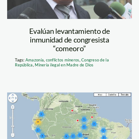
Evalúan levantamiento de
inmunidad de congresista
“comeoro”
Tags:
Amazonía
,
conflictos mineros
,
Congreso de la
República
,
Minería ilegal en Madre de Dios
io
mapa_interactivo_r