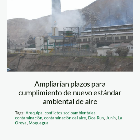
doe_run_la_oroya_d
Ampliarían plazos para
cumplimiento de nuevo estándar
ambiental de aire
Tags:
Arequipa
,
conflictos socioambientales
,
contaminación
,
contaminación del aire
,
Doe Run
,
Junín
,
La
Oroya
,
Moquegua