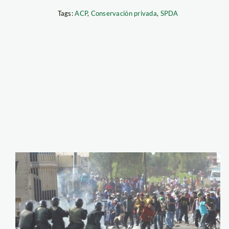
Tags:
ACP
,
Conservación privada
,
SPDA
tia_maria_elcomerc