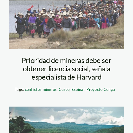
conga_cajamarca_efe_1
Prioridad de mineras debe ser
obtener licencia social, señala
especialista de Harvard
Tags:
conflictos mineros
,
Cusco
,
Espinar
,
Proyecto Conga
Pakitzapango_TNY