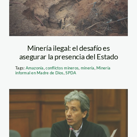
Minería ilegal: el desafío es
asegurar la presencia del Estado
Tags:
Amazonía
,
conflictos mineros
,
minería
,
Minería
informal en Madre de Dios
,
SPDA
pulgar_vidal_peru21