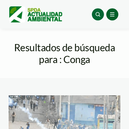
Skip
to
content
Resultados de búsqueda
para : Conga
paro_andahuaylas_aqpsolu