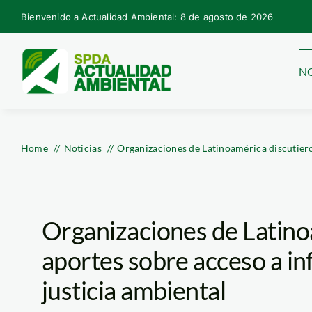
Skip
Bienvenido a Actualidad Ambiental: 8 de agosto de 2026
to
content
NO
Home
Noticias
Organizaciones de Latinoamérica discutiero
Organizaciones de Latino
aportes sobre acceso a in
justicia ambiental