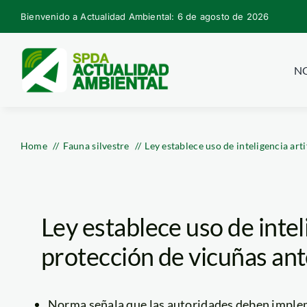
Skip
Bienvenido a Actualidad Ambiental: 6 de agosto de 2026
to
content
NO
Home
Fauna silvestre
Ley establece uso de inteligencia art
Ley establece uso de inteli
protección de vicuñas ant
Norma señala que las autoridades deben implem