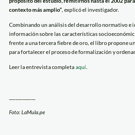
propósito del estudio, remitirnos hasta el 2002 par
contexto más amplio”
, explicó el investigador.
Combinando un análisis del desarrollo normativo e in
información sobre las características socioeconómic
frente a una tercera fiebre de oro, el libro propone
para fortalecer el proceso de formalización y ordenam
Leer la entrevista completa
aquí
.
____________
Foto: LaMula.pe