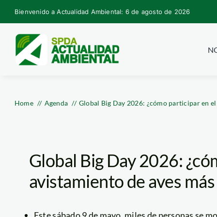
Skip
Bienvenido a Actualidad Ambiental: 6 de agosto de 2026
to
content
NO
Home
Agenda
Global Big Day 2026: ¿cómo participar en el
Global Big Day 2026: ¿cóm
avistamiento de aves más 
Este sábado 9 de mayo, miles de personas se mov