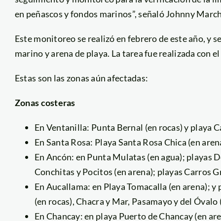
en peñascos y fondos marinos”, señaló Johnny March
Este monitoreo se realizó en febrero de este año, y 
marino y arena de playa. La tarea fue realizada con
Estas son las zonas aún afectadas:
Zonas costeras
En Ventanilla: Punta Bernal (en rocas) y playa C
En Santa Rosa: Playa Santa Rosa Chica (en aren
En Ancón: en Punta Mulatas (en agua); playas 
Conchitas y Pocitos (en arena); playas Carros Gr
En Aucallama: en Playa Tomacalla (en arena); y 
(en rocas), Chacra y Mar, Pasamayo y del Óvalo 
En Chancay: en playa Puerto de Chancay (en are