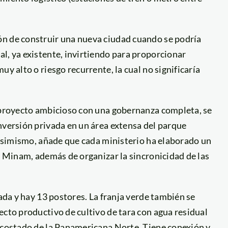
ón de construir una nueva ciudad cuando se podría
l, ya existente, invirtiendo para proporcionar
y alto o riesgo recurrente, la cual no significaría
n proyecto ambicioso con una gobernanza completa, se
nversión privada en un área extensa del parque
. Asimismo, añade que cada ministerio ha elaborado un
el Minam, además de organizar la sincronicidad de las
vada y hay 13 postores. La franja verde también se
ecto productivo de cultivo de tara con agua residual
l costado de la Panamericana Norte. Tiene conexión y