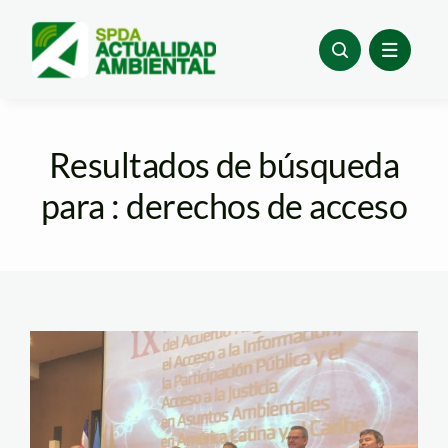
Skip
to
content
Resultados de búsqueda
para : derechos de acceso
cepal – escazu