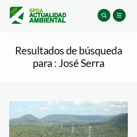
Skip
to
content
Resultados de búsqueda
para : José Serra
torres Amazonía