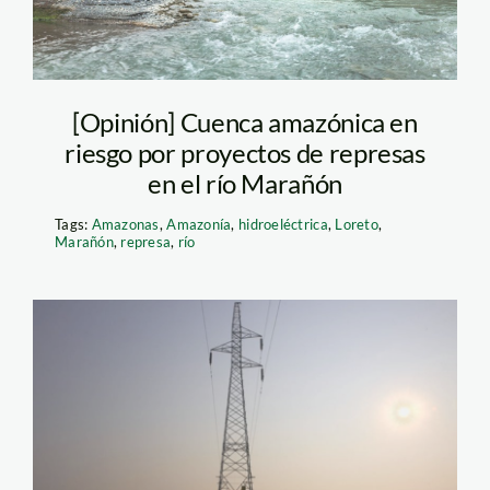
[Opinión] Cuenca amazónica en
riesgo por proyectos de represas
en el río Marañón
Tags:
Amazonas
,
Amazonía
,
hidroeléctrica
,
Loreto
,
Marañón
,
represa
,
río
inambari_torre_tm