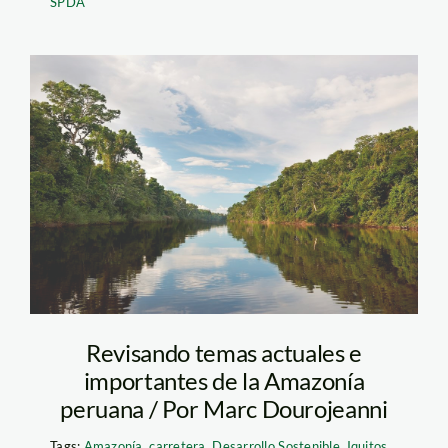
SPDA
actualidad_ambiental_paca
samiria-4
Revisando temas actuales e
importantes de la Amazonía
peruana / Por Marc Dourojeanni
Tags:
Amazonía
,
carretera
,
Desarrollo Sostenible
,
Iquitos
,