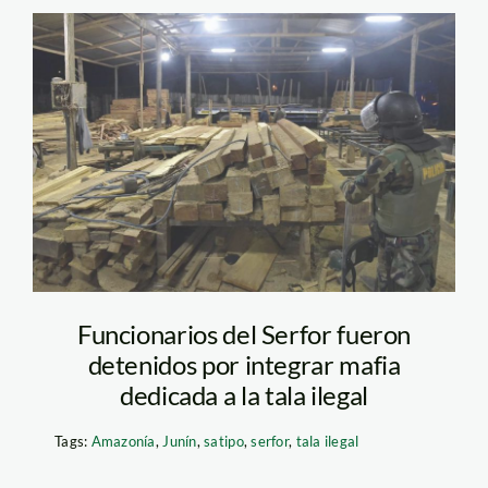
madera ilegal-miniter
Funcionarios del Serfor fueron
detenidos por integrar mafia
dedicada a la tala ilegal
Tags:
Amazonía
,
Junín
,
satipo
,
serfor
,
tala ilegal