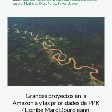
Loreto
,
Madre de Dios
,
Purús
,
Selva
,
Ucayali
amazonia-spda
Grandes proyectos en la
Amazonía y las prioridades de PPK
/ Escribe Marc Dourojeanni