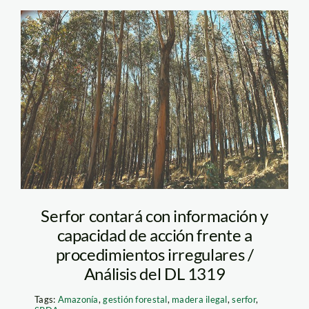
Bosque de Eucalipto
en Melga,
Cochabamba
Serfor contará con información y
capacidad de acción frente a
procedimientos irregulares /
Análisis del DL 1319
Tags:
Amazonía
,
gestión forestal
,
madera ilegal
,
serfor
,