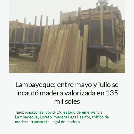
madera-ilegal—serfor
Lambayeque: entre mayo y julio se
incautó madera valorizada en 135
mil soles
Tags:
Amazonas
,
covid-19
,
estado de emergencia
,
Lambayeque
,
Loreto
,
madera ilegal
,
serfor
,
tráfico de
madera
,
transporte ilegal de madera