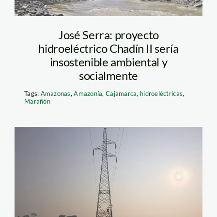
José Serra: proyecto
hidroeléctrico Chadín II sería
insostenible ambiental y
socialmente
Tags:
Amazonas
,
Amazonía
,
Cajamarca
,
hidroeléctricas
,
Marañón
inambari_torre_tm