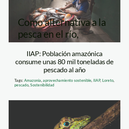
Como alternativa a la
pesca en el río,
comunidades nativas
IIAP: Población amazónica
realizan parrillas con
consume unas 80 mil toneladas de
paco de piscigranjas.
pescado al año
Tags:
Amazonía
,
aprovechamiento sostenible
,
IIAP
,
Loreto
,
pescado
,
Sostenibilidad
Yaguas, belleza y