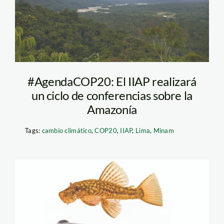
#AgendaCOP20: El IIAP realizará
un ciclo de conferencias sobre la
Amazonía
Tags:
cambio climático
,
COP20
,
IIAP
,
Lima
,
Minam
especies-descubiertas
—iiap