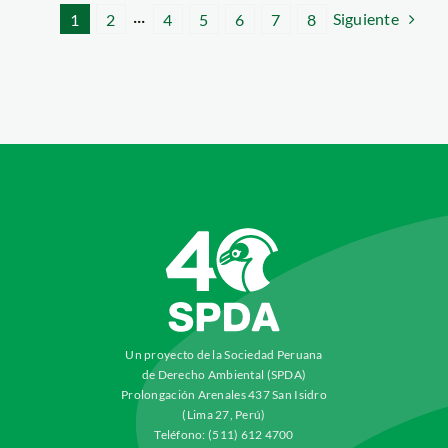
Siguiente
1
2
···
4
5
6
7
8
Un proyecto de la Sociedad Peruana
de Derecho Ambiental (SPDA)
Prolongación Arenales 437 San Isidro
(Lima 27, Perú)
Teléfono: (511) 612 4700