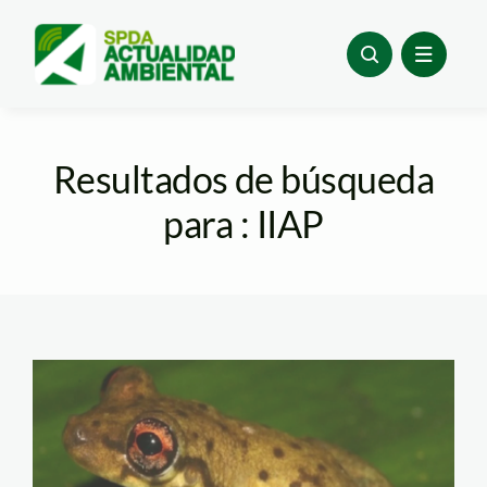
Skip
to
content
Resultados de búsqueda
para : IIAP
rana – Scinax
ushiniauae – IIAP