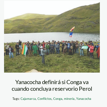
conga_rpp
Yanacocha definirá si Conga va
cuando concluya reservorio Perol
Tags:
Cajamarca
,
Conflictos
,
Conga
,
minería
,
Yanacocha