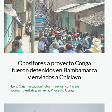
bambamarca_conga_a
de 2014
Opositores a proyecto Conga
fueron detenidos en Bambamarca
y enviados a Chiclayo
Tags:
Cajamarca
,
conflictos mineros
,
conflictos
socioambientales
,
minería
,
Proyecto Conga