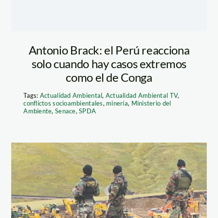
Antonio Brack: el Perú reacciona
solo cuando hay casos extremos
como el de Conga
Tags:
Actualidad Ambiental
,
Actualidad Ambiental TV
,
conflictos socioambientales
,
minería
,
Ministerio del
Ambiente
,
Senace
,
SPDA
acocha
conga_larepublica