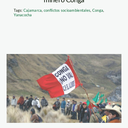
Tags:
Cajamarca
,
conflictos socioambientales
,
Conga
,
Yanacocha
acocha
conga_larepublica