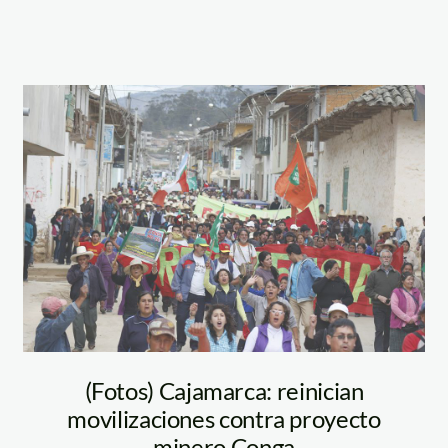
celendín_jorge
chavez_conga
(Fotos) Cajamarca: reinician
movilizaciones contra proyecto
minero Conga