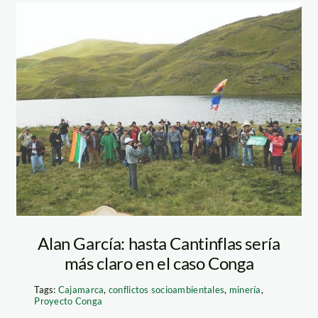
onga_rpp
conga_rpp
Alan García: hasta Cantinflas sería
más claro en el caso Conga
Tags:
Cajamarca
,
conflictos socioambientales
,
minería
,
Proyecto Conga