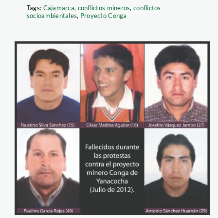
Tags:
Cajamarca
,
conflictos mineros
,
conflictos
socioambientales
,
Proyecto Conga
Imprimir
Marcha en Celendín